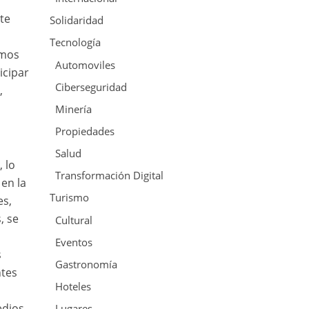
te
Solidaridad
Tecnología
emos
Automoviles
icipar
Ciberseguridad
,
Minería
Propiedades
Salud
 lo
Transformación Digital
 en la
Turismo
es,
, se
Cultural
Eventos
s
Gastronomía
ntes
Hoteles
edios
Lugares