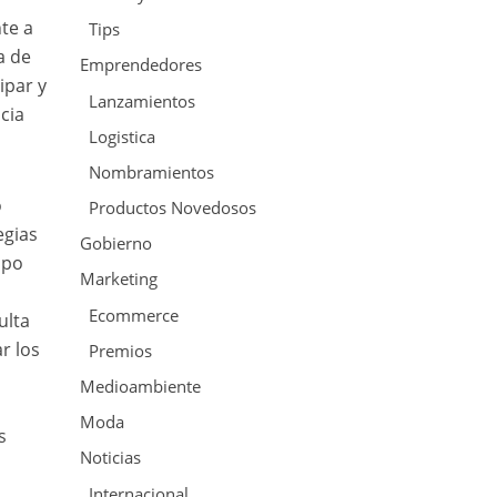
nte a
Tips
a de
Emprendedores
ipar y
Lanzamientos
cia
Logistica
Nombramientos
o
Productos Novedosos
egias
Gobierno
ipo
Marketing
Ecommerce
ulta
r los
Premios
Medioambiente
Moda
s
Noticias
Internacional