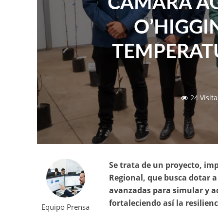
CÁMARA AG
O’HIGGI
TEMPERAT
24 Visita
Se trata de un proyecto, im
Regional, que busca dotar a
avanzadas para simular y ad
fortaleciendo así la resilien
Equipo Prensa