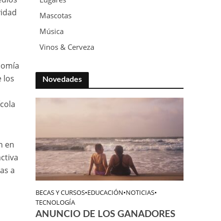
vidad
Mascotas
Música
Vinos & Cerveza
onomía
 los
Novedades
ícola
n en
ctiva
das a
BECAS Y CURSOS
•
EDUCACIÓN
•
NOTICIAS
•
TECNOLOGÍA
ANUNCIO DE LOS GANADORES