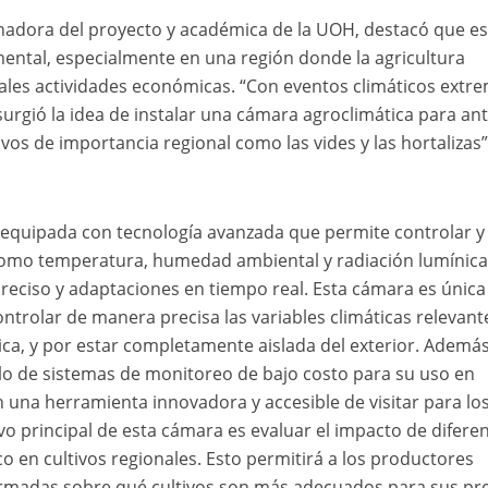
dinadora del proyecto y académica de la UOH, destacó que es
ental, especialmente en una región donde la agricultura
pales actividades económicas. “Con eventos climáticos extr
urgió la idea de instalar una cámara agroclimática para ant
ivos de importancia regional como las vides y las hortalizas”
 equipada con tecnología avanzada que permite controlar y
 como temperatura, humedad ambiental y radiación lumínica,
reciso y adaptaciones en tiempo real. Esta cámara es única
ntrolar de manera precisa las variables climáticas relevant
ica, y por estar completamente aislada del exterior. Además
o de sistemas de monitoreo de bajo costo para su uso en
en una herramienta innovadora y accesible de visitar para lo
tivo principal de esta cámara es evaluar el impacto de difere
o en cultivos regionales. Esto permitirá a los productores
ormadas sobre qué cultivos son más adecuados para sus pr