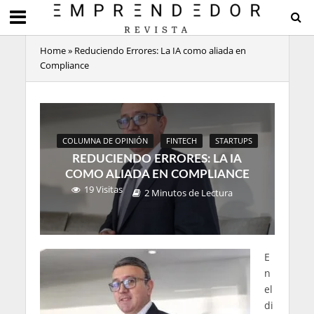
Home
»
Reduciendo Errores: La IA como aliada en
Compliance
COLUMNA DE OPINIÓN
FINTECH
STARTUPS
REDUCIENDO ERRORES: LA IA
COMO ALIADA EN COMPLIANCE
19 Visitas
2 Minutos de Lectura
E
n
el
di