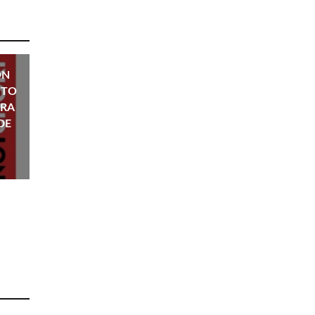
ON
ITO
BRA
DE