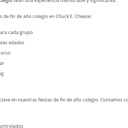
colegio
sean una experiencia memorable y significativa.
as de fin de año colegio en Chuck E. Cheese:
para cada grupo
ntes edades
curso
ar
ng
lave en nuestras fiestas de fin de año colegio. Contamos c
ontrolados