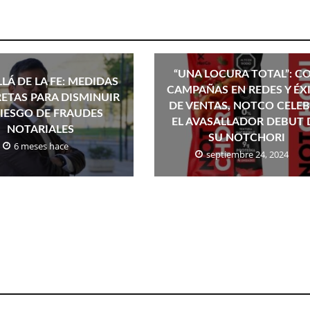
“UNA LOCURA TOTAL”: C
LÁ DE LA FE: MEDIDAS
CAMPAÑAS EN REDES Y ÉX
ETAS PARA DISMINUIR
DE VENTAS, NOTCO CELE
RIESGO DE FRAUDES
EL AVASALLADOR DEBUT 
NOTARIALES
SU NOTCHORI
6 meses hace
septiembre 24, 2024