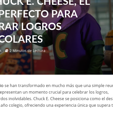
UCK E. CHEESE, EL
PERFECTO PARA
RAR LOGROS
COLARES
s
2 Minutos de Lectura
io
se han transformado en mucho más que una simple reu
, representan un momento crucial para celebrar los logros,
erdos inolvidables. Chuck E. Cheese se posiciona como el des
 de año colegio, ofreciendo una experiencia única que supera 