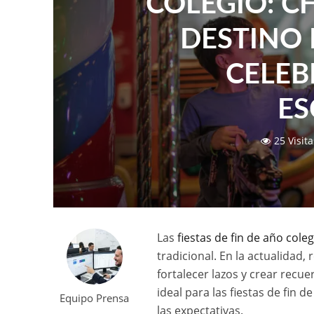
COLEGIO: CH
DESTINO 
CELEB
ES
25 Visita
Las
fiestas de fin de año coleg
tradicional. En la actualidad
fortalecer lazos y crear recu
ideal para las fiestas de fin
Equipo Prensa
las expectativas.