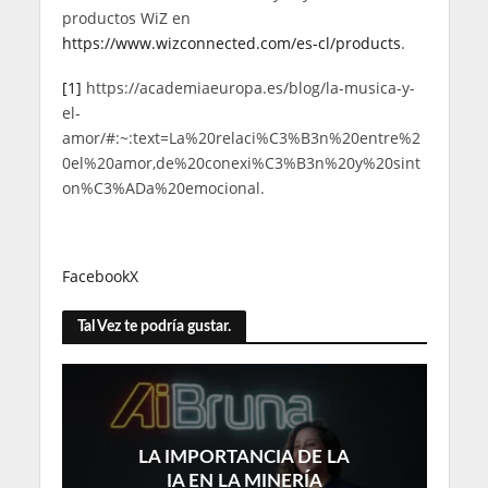
productos WiZ en
https://www.wizconnected.com/es-cl/products
.
[1]
https://academiaeuropa.es/blog/la-musica-y-
el-
amor/#:~:text=La%20relaci%C3%B3n%20entre%2
0el%20amor,de%20conexi%C3%B3n%20y%20sint
on%C3%ADa%20emocional.
Facebook
X
Tal Vez te podría gustar.
LA IMPORTANCIA DE LA
IA EN LA MINERÍA