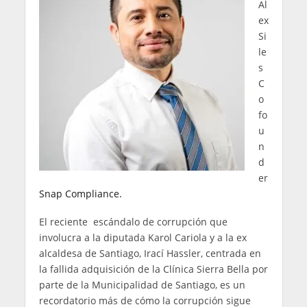
Al
ex
Si
le
s
C
o
fo
u
n
d
er
Snap Compliance.
El reciente escándalo de corrupción que
involucra a la diputada Karol Cariola y a la ex
alcaldesa de Santiago, Irací Hassler, centrada en
la fallida adquisición de la Clínica Sierra Bella por
parte de la Municipalidad de Santiago, es un
recordatorio más de cómo la corrupción sigue