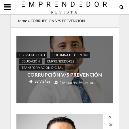
Home
»
CORRUPCIÓN V/S PREVENCIÓN
CIBERSEGURIDAD
COLUMNA DE OPINIÓN
EDUCACIÓN
EMPRENDEDORES
TRANSFORMACIÓN DIGITAL
CORRUPCIÓN V/S PREVENCIÓN
33 Visitas
2 Minutos de Lectura
P
or