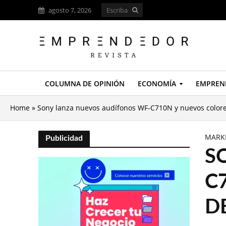
agosto 7, 2026
COLUMNA DE OPINIÓN
ECONOMÍA
EMPREN
Home
»
Sony lanza nuevos audífonos WF-C710N y nuevos color
MARK
Publicidad
S
C
D