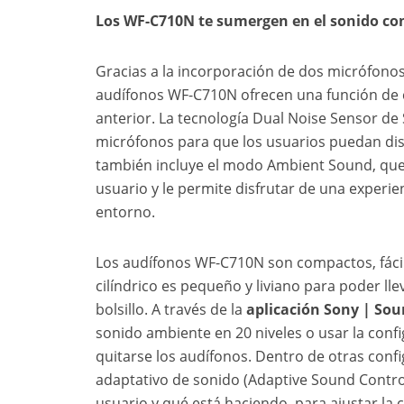
Los WF-C710N te sumergen en el sonido con
Gracias a la incorporación de dos micrófonos
audífonos WF-C710N ofrecen una función de 
anterior. La tecnología Dual Noise Sensor de 
micrófonos para que los usuarios puedan dis
también incluye el modo Ambient Sound, que
usuario y le permite disfrutar de una experie
entorno.
Los audífonos WF-C710N son compactos, fácil
cilíndrico es pequeño y liviano para poder ll
bolsillo. A través de la
aplicación Sony | So
sonido ambiente en 20 niveles o usar la conf
quitarse los audífonos. Dentro de otras confi
adaptativo de sonido (Adaptive Sound Control)
usuario y qué está haciendo, para ajustar la 