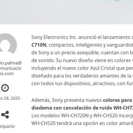
Sony Electronics Inc. anunció el lanzamiento
C710N
, compactos, inteligentes y vanguardis
de Sony a un precio asequible, cuentan con ba
de sonido. Su nuevo diseño viene en colores 
zio.palma@
incluyendo el nuevo color Azul Cristal que per
omunicacio
es.com
diseñado para los verdaderos amantes de la t
con todos tus dispositivos, atractivos, con fu
o 28, 2025
Además, Sony presenta nuevos
colores para
diadema con cancelación de ruido WH-CH
Los modelos WH-CH720N y WH-CH520 incorpor
WH-CH520 tendrá una opción en color amaril
mpártir