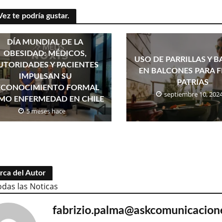
Vez te podría gustar.
DÍA MUNDIAL DE LA
OBESIDAD: MÉDICOS,
USO DE PARRILLAS Y 
UTORIDADES Y PACIENTES
EN BALCONES PARA F
IMPULSAN SU
PATRIAS
ECONOCIMIENTO FORMAL
septiembre 10, 202
MO ENFERMEDAD EN CHILE
5 meses hace
rca del Autor
odas las Noticas
fabrizio.palma@askcomunicacion