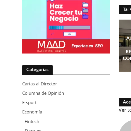
Tal 
A
R
CO
Categorías
Cartas al Director
Columna de Opinión
E-sport
Ace
Ver t
Economía
Fintech
Startups