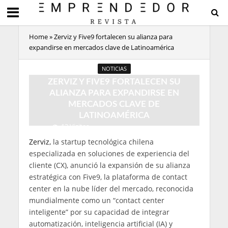
Home
»
Zerviz y Five9 fortalecen su alianza para
expandirse en mercados clave de Latinoamérica
NOTICIAS
ZERVIZ Y FIVE9 FORTALECEN SU
ALIANZA PARA EXPANDIRSE EN
MERCADOS CLAVE DE
LATINOAMÉRICA
13 Visitas
2 Minutos de Lectura
Zerviz,
la startup tecnológica chilena
especializada en soluciones de experiencia del
cliente (CX), anunció la expansión de su alianza
estratégica con Five9, la plataforma de contact
center en la nube líder del mercado, reconocida
mundialmente como un “contact center
inteligente” por su capacidad de integrar
automatización, inteligencia artificial (IA) y