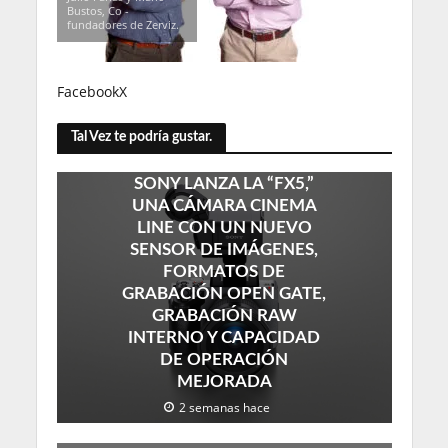
Bustos, Co -
fundadores de Zerviz.
Facebook
X
Tal Vez te podría gustar.
SONY LANZA LA “FX5,”
UNA CÁMARA CINEMA
LINE CON UN NUEVO
SENSOR DE IMÁGENES,
FORMATOS DE
GRABACIÓN OPEN GATE,
GRABACIÓN RAW
INTERNO Y CAPACIDAD
DE OPERACIÓN
MEJORADA
2 semanas hace