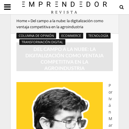
Home
»
Del campo a la nube: la digitalización como
ventaja competitiva en la agroindustria
COLUMNA DE OPINIÓN
ECOMMERCE
TECNOLOGÍA
TRANSFORMACIÓN DIGITAL
DEL CAMPO A LA NUBE: LA
DIGITALIZACIÓN COMO VENTAJA
COMPETITIVA EN LA
AGROINDUSTRIA
16 Visitas
2 Minutos de Lectura
P
or
Iv
á
n
M
ar