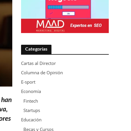
Categorías
Cartas al Director
Columna de Opinión
E-sport
Economía
e han
Fintech
va,
Startups
ores
Educación
Becas y Cursos