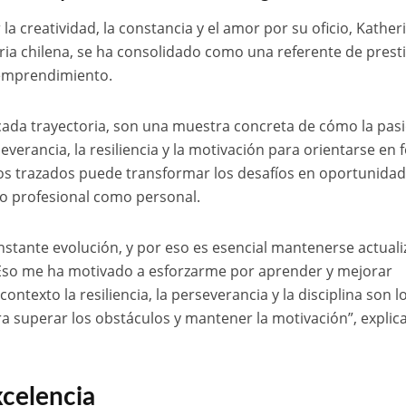
a creatividad, la constancia y el amor por su oficio, Kather
ria chilena, se ha consolidado como una referente de prest
 emprendimiento.
acada trayectoria, son una muestra concreta de cómo la pas
severancia, la resiliencia y la motivación para orientarse en
os trazados puede transformar los desafíos en oportunida
to profesional como personal.
nstante evolución, y por eso es esencial mantenerse actual
 Eso me ha motivado a esforzarme por aprender y mejorar
ntexto la resiliencia, la perseverancia y la disciplina son l
 superar los obstáculos y mantener la motivación”, explica
xcelencia