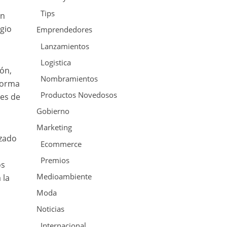
Tips
in
igio
Emprendedores
Lanzamientos
Logistica
ión,
Nombramientos
 forma
Productos Novedosos
des de
Gobierno
Marketing
izado
Ecommerce
Premios
os
Medioambiente
 la
Moda
Noticias
Internacional