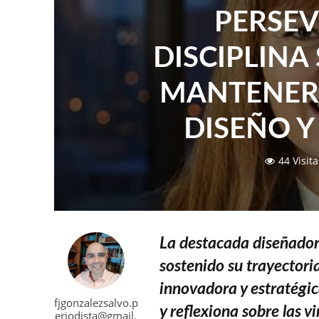
PERSEV
DISCIPLINA
MANTENERS
DISEÑO Y
44 Visita
La destacada diseñador
sostenido su trayectori
innovadora y estratégi
fjgonzalezsalvo.p
y reflexiona sobre las v
eriodista@gmail.