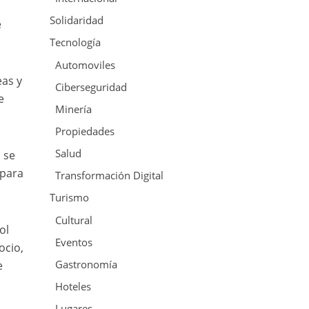
Solidaridad
e
Tecnología
Automoviles
eas y
Ciberseguridad
e
Minería
Propiedades
Salud
 se
 para
Transformación Digital
Turismo
Cultural
ol
Eventos
ocio,
Gastronomía
e
Hoteles
Lugares