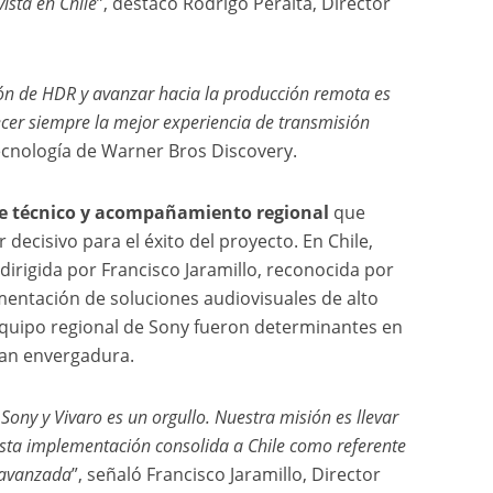
ista en Chile
”, destacó Rodrigo Peralta, Director
ión de HDR y avanzar hacia la producción remota es
ecer siempre la mejor experiencia de transmisión
Tecnología de Warner Bros Discovery.
te técnico y acompañamiento regional
que
decisivo para el éxito del proyecto. En Chile,
dirigida por Francisco Jaramillo, reconocida por
mentación de soluciones audiovisuales de alto
el equipo regional de Sony fueron determinantes en
gran envergadura.
Sony y Vivaro es un orgullo. Nuestra misión es llevar
esta implementación consolida a Chile como referente
l avanzada
”, señaló Francisco Jaramillo, Director