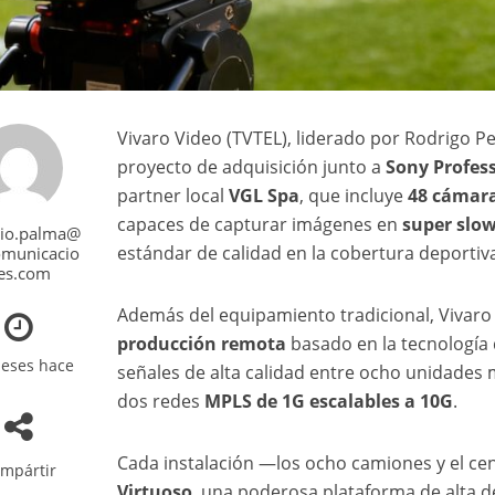
Vivaro Video (TVTEL), liderado por Rodrigo P
proyecto de adquisición junto a
Sony Profess
partner local
VGL Spa
, que incluye
48 cámara
capaces de capturar imágenes en
super slo
zio.palma@
estándar de calidad en la cobertura deportiv
omunicacio
es.com
Además del equipamiento tradicional, Vivar
producción remota
basado en la tecnología
eses hace
señales de alta calidad entre ocho unidades m
dos redes
MPLS de 1G escalables a 10G
.
Cada instalación —los ocho camiones y el c
mpártir
Virtuoso
, una poderosa plataforma de alta d