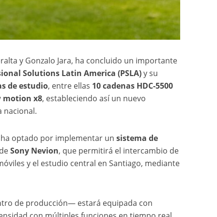
eralta y Gonzalo Jara, ha concluido un importante
ional Solutions Latin America (PSLA)
y su
s de estudio
, entre ellas
10 cadenas HDC-5500
w motion x8
, estableciendo así un nuevo
a nacional.
o ha optado por implementar un
sistema de
 de
Sony Nevion
, que permitirá el intercambio de
óviles y el estudio central en Santiago, mediante
entro de producción— estará equipada con
ensidad con múltiples funciones en tiempo real