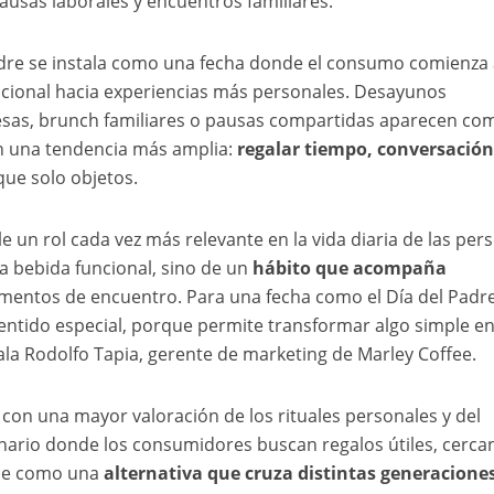
ausas laborales y encuentros familiares.
Padre se instala como una fecha donde el consumo comienza
icional hacia experiencias más personales. Desayunos
sas, brunch familiares o pausas compartidas aparecen co
n una tendencia más amplia:
regalar tiempo, conversación
que solo objetos.
 un rol cada vez más relevante en la vida diaria de las per
a bebida funcional, sino de un
hábito que acompaña
entos de encuentro. Para una fecha como el Día del Padre
sentido especial, porque permite transformar algo simple e
ala Rodolfo Tapia, gerente de marketing de Marley Coffee.
con una mayor valoración de los rituales personales y del
ario donde los consumidores buscan regalos útiles, cerca
rece como una
alternativa que cruza distintas generacione