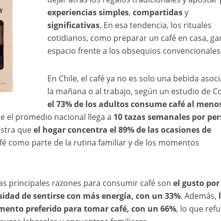
experiencias simples
,
compartidas
y
significativas
. En esa tendencia, los rituales
cotidianos, como preparar un café en casa, g
espacio frente a los obsequios convencionales
En Chile, el café ya no es solo una bebida asoc
la mañana o al trabajo, según un estudio de C
el 73% de los adultos consume café al meno
ue el promedio nacional llega a
10 tazas semanales por pe
estra que
el hogar concentra el 89% de las ocasiones de
afé como parte de la rutina familiar y de los momentos
las principales razones para consumir café son
el gusto por
sidad de sentirse con más energía, con un 33%
. Además,
ento preferido para tomar café, con un 66%
, lo que ref