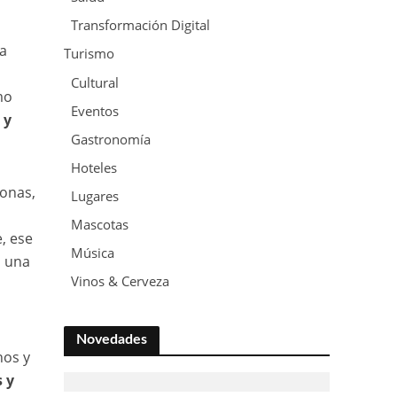
Transformación Digital
 a
Turismo
Cultural
mo
Eventos
 y
Gastronomía
Hoteles
sonas,
Lugares
Mascotas
, ese
Música
n una
Vinos & Cerveza
Novedades
nos y
s y