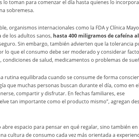
s lo toman para comenzar el día hasta quienes lo incorpor
una sobremesa.
le, organismos internacionales como la FDA y Clínica May
a de los adultos sanos,
hasta 400 miligramos de cafeína al
seguro. Sin embargo, también advierten que la tolerancia 
or lo que el consumo debe ser moderado y considerar fact
na, condiciones de salud, medicamentos o problemas de sue
una rutina equilibrada cuando se consume de forma conscien
ergía que muchas personas buscan durante el día, como en e
erse, compartir y disfrutar. En fechas familiares, ese
lve tan importante como el producto mismo”, agregan de
lo abre espacio para pensar en qué regalar, sino también en
na cultura de consumo cada vez más orientada a experienc