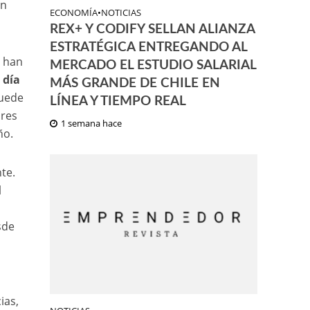
an
ECONOMÍA
•
NOTICIAS
REX+ Y CODIFY SELLAN ALIANZA
ESTRATÉGICA ENTREGANDO AL
o han
MERCADO EL ESTUDIO SALARIAL
 día
MÁS GRANDE DE CHILE EN
puede
LÍNEA Y TIEMPO REAL
ores
1 semana hace
ño.
te.
l
sde
ias,