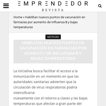
Home
»
Habilitan nuevos puntos de vacunación en
farmacias por aumento de Influenza B y bajas
temperaturas
NOTICIAS
HABILITAN NUEVOS PUNTOS DE
VACUNACIÓN EN FARMACIAS POR
AUMENTO DE INFLUENZA B Y
BAJAS TEMPERATURAS
14 Visitas
3 Minutos de Lectura
La iniciativa busca facilitar el acceso a la
inmunización en un momento en que las
autoridades sanitarias advierten que la
circulación de virus respiratorios podría
intensificarse
nuevamente con el retorno a clases y las bajas
temperaturas que afectan a gran parte del