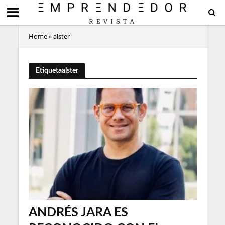
Home
»
alster
Etiquetaalster
ANDRÉS JARA ES