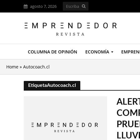
agosto 7, 2026
COLUMNA DE OPINIÓN
ECONOMÍA
EMPREN
Home
»
Autocoach.cl
EtiquetaAutocoach.cl
ALER
COMP
PRUE
LLUV