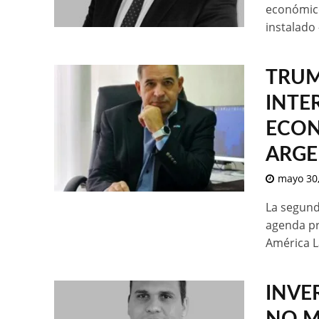
económico
instalado
TRUM
INTE
ECON
ARGE
mayo 30
La segund
agenda pr
América La
INVE