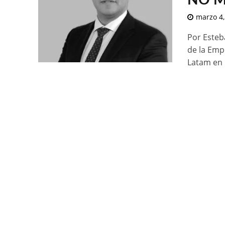
NO M
marzo 4,
Por Esteb
de la Emp
Latam en 