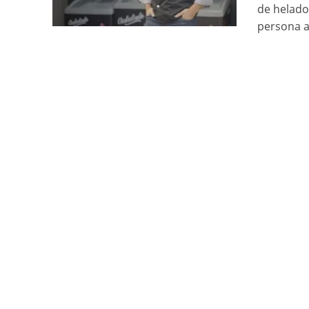
de helado
persona al