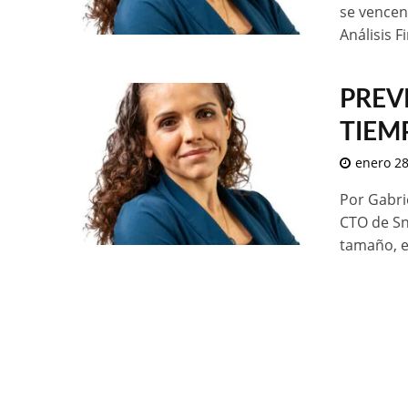
se vencen
Análisis F
PREV
TIEM
enero 28
Por Gabri
CTO de Sn
tamaño, e