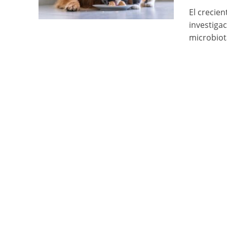
El crecie
investiga
microbiota