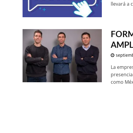
llevará a 
FORM
AMPL
septiemb
La empre
presencia
como Méxi