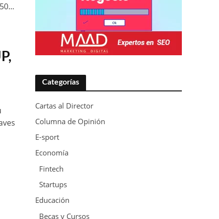
0...
P,
Categorías
Cartas al Director
u
Columna de Opinión
laves
E-sport
Economía
Fintech
Startups
Educación
Becas y Cursos