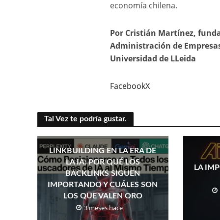
economía chilena.
Por Cristián Martínez, fund
Administración de Empresas
Universidad de LLeida
Facebook
X
Tal Vez te podría gustar.
LINKBUILDING EN LA ERA DE
LA IA: POR QUÉ LOS
LA IMP
BACKLINKS SIGUEN
IMPORTANDO Y CUÁLES SON
LOS QUE VALEN ORO
3 meses hace