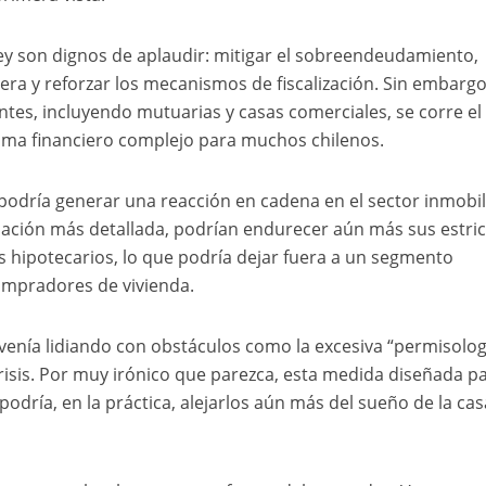
a ley son dignos de aplaudir: mitigar el sobreendeudamiento,
era y reforzar los mecanismos de fiscalización. Sin embargo,
entes, incluyendo mutuarias y casas comerciales, se corre el
ama financiero complejo para muchos chilenos.
” podría generar una reacción en cadena en el sector inmobil
ación más detallada, podrían endurecer aún más sus estri
os hipotecarios, lo que podría dejar fuera a un segmento
compradores de vivienda.
a venía lidiando con obstáculos como la excesiva “permisolog
risis. Por muy irónico que parezca, esta medida diseñada p
odría, en la práctica, alejarlos aún más del sueño de la cas