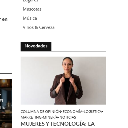
Mascotas
Música
r en
Vinos & Cerveza
Novedades
S
EL
TE
COLUMNA DE OPINIÓN
•
ECONOMÍA
•
LOGISTICA
•
MARKETING
•
MINERÍA
•
NOTICIAS
MUJERES Y TECNOLOGÍA: LA