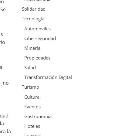
un
Solidaridad
¿Se
Tecnología
Automoviles
us
Ciberseguridad
rio
Minería
Propiedades
ta
Salud
Transformación Digital
, no
Turismo
Cultural
Eventos
idad
Gastronomía
da
Hoteles
ra la
Lugares