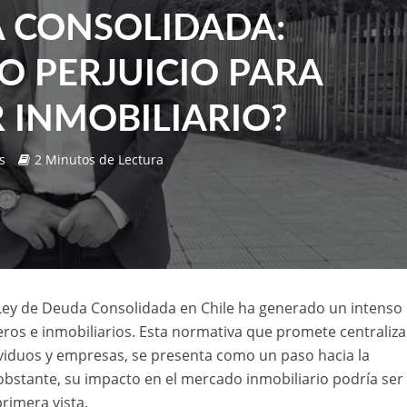
 CONSOLIDADA:
 O PERJUICIO PARA
R INMOBILIARIO?
s
2 Minutos de Lectura
 Ley de Deuda Consolidada en Chile ha generado un intenso
ieros e inmobiliarios. Esta normativa que promete centraliza
ividuos y empresas, se presenta como un paso hacia la
 obstante, su impacto en el mercado inmobiliario podría se
rimera vista.