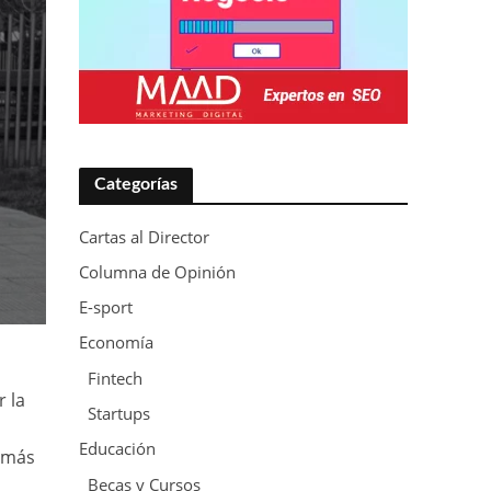
Categorías
Cartas al Director
Columna de Opinión
E-sport
Economía
Fintech
r la
Startups
Educación
r más
Becas y Cursos