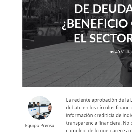
DE DEUDA
¿BENEFICIO
EL SECTO
49 Visita
La reciente aprobación de la
debate en los círculos financ
información crediticia de ind
transparencia financiera. No
Equipo Prensa
complejo de lo que parece a p