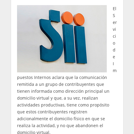
El
S
er
vi
ci
o
d
e
I
m
puestos Internos aclara que la comunicación
remitida a un grupo de contribuyentes que
tienen informada como dirección principal un
domicilio virtual y que, a su vez, realizan
actividades productivas, tiene como propósito
que estos contribuyentes registren
adicionalmente el domicilio físico en que se
realiza la actividad, y no que abandonen el
domicilio virtual.