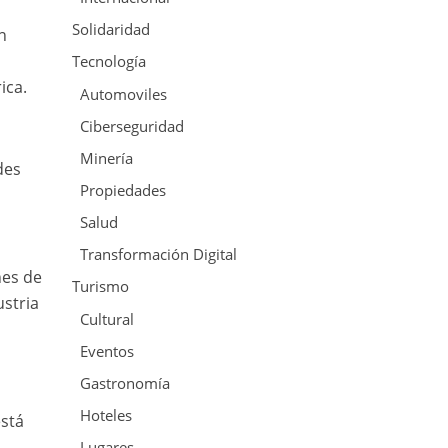
Solidaridad
n
Tecnología
ica.
Automoviles
Ciberseguridad
Minería
des
Propiedades
Salud
Transformación Digital
nes de
Turismo
stria
Cultural
Eventos
Gastronomía
Hoteles
está
Lugares