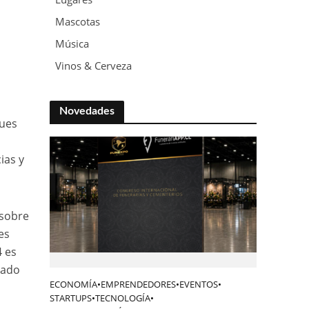
Mascotas
Música
Vinos & Cerveza
Novedades
gues
ias y
 sobre
es
4 es
ñado
ECONOMÍA
•
EMPRENDEDORES
•
EVENTOS
•
STARTUPS
•
TECNOLOGÍA
•