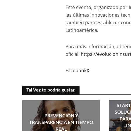
Este evento, organizado por I
las últimas innovaciones tecn
también para establecer conex
Latinoamérica.
Para más información, obtener
oficial:
https://evolucioninsu
Facebook
X
Tal Vez te podría gustar.
START
SOLUC
PREVENCIÓN Y
PARA
TRANSPARENCIA EN TIEMPO
I
REAL