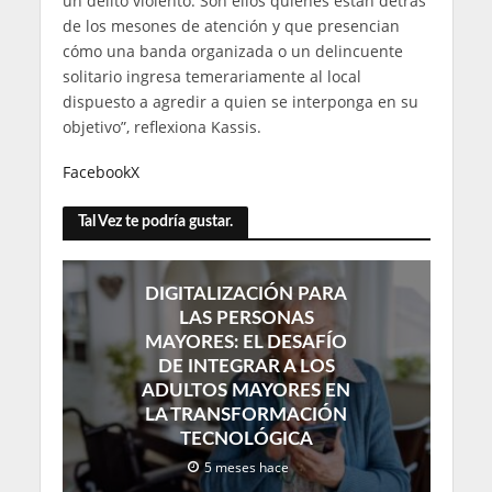
un delito violento. Son ellos quienes están detrás
de los mesones de atención y que presencian
cómo una banda organizada o un delincuente
solitario ingresa temerariamente al local
dispuesto a agredir a quien se interponga en su
objetivo”, reflexiona Kassis.
Facebook
X
Tal Vez te podría gustar.
DIGITALIZACIÓN PARA
LAS PERSONAS
MAYORES: EL DESAFÍO
DE INTEGRAR A LOS
ADULTOS MAYORES EN
LA TRANSFORMACIÓN
TECNOLÓGICA
5 meses hace