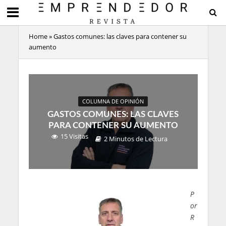
Home
»
Gastos comunes: las claves para contener su
aumento
COLUMNA DE OPINIÓN
GASTOS COMUNES: LAS CLAVES
PARA CONTENER SU AUMENTO
15 Visitas
2 Minutos de Lectura
P
or
R