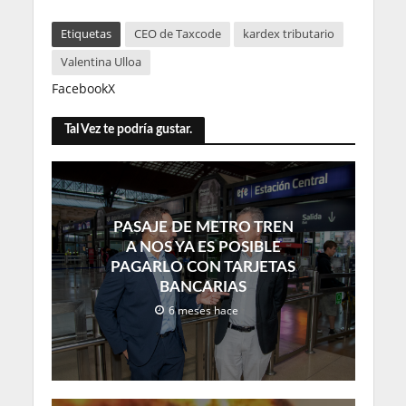
Etiquetas
CEO de Taxcode
kardex tributario
Valentina Ulloa
Facebook
X
Tal Vez te podría gustar.
PASAJE DE METRO TREN
A NOS YA ES POSIBLE
PAGARLO CON TARJETAS
BANCARIAS
6 meses hace