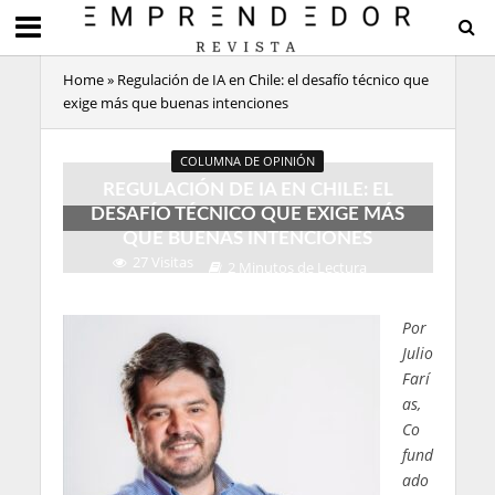
Home
»
Regulación de IA en Chile: el desafío técnico que
exige más que buenas intenciones
COLUMNA DE OPINIÓN
REGULACIÓN DE IA EN CHILE: EL
DESAFÍO TÉCNICO QUE EXIGE MÁS
QUE BUENAS INTENCIONES
27 Visitas
2 Minutos de Lectura
Por
Julio
Farí
as,
Co
fund
ado