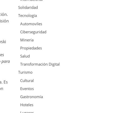
Solidaridad
ción.
Tecnología
isión
Automoviles
Ciberseguridad
Minería
vski
Propiedades
res
Salud
o para
Transformación Digital
Turismo
Cultural
a. Es
ón
Eventos
Gastronomía
Hoteles
Lugares