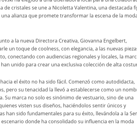
a de cristales se une a Nicoletta Valentina, una destacada f
on una alianza que promete transformar la escena de la mod
junto a la nueva Directora Creativa, Giovanna Engelbert,
rle un toque de coolness, con elegancia, a las nuevas pieza
to, conectando con audiencias regionales y locales, la mar
e han unido para crear una exclusiva colección de alta costu
a hacia el éxito no ha sido fácil. Comenzó como autodidacta,
os, pero su tenacidad la llevó a establecerse como un nomb
a. Su marca no solo es sinónimo de vestuario, sino de una
uienes visten sus diseños, haciéndolos sentir únicos y
icas han sido fundamentales para su éxito, llevándola a la S
 escenario donde ha consolidado su influencia en la moda