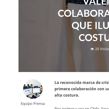
VALE
COLABORA
QUE IL
COSTU
20 Visita
La reconocida marca de cris
primera colaboración con un
alta costura.
Equipo Prensa
Por primera vez en Chile, Swa