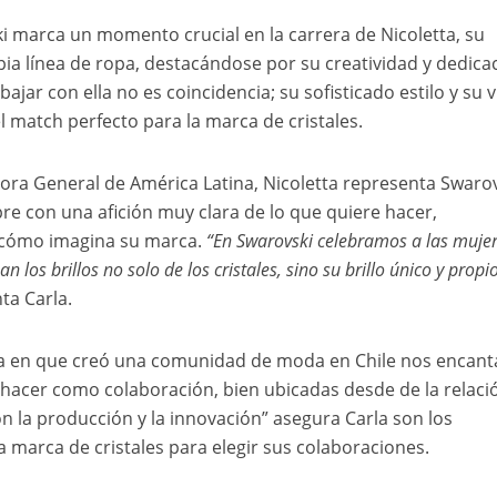
i marca un momento crucial en la carrera de Nicoletta, su
opia línea de ropa, destacándose por su creatividad y dedica
ajar con ella no es coincidencia; su sofisticado estilo y su v
l match perfecto para la marca de cristales.
ora General de América Latina, Nicoletta representa Swaro
re con una afición muy clara de lo que quiere hacer,
y cómo imagina su marca.
“En Swarovski celebramos a las muje
an los brillos no solo de los cristales, sino su brillo único y propi
a Carla.
era en que creó una comunidad de moda en Chile nos encant
 hacer como colaboración, bien ubicadas desde de la relaci
 la producción y la innovación” asegura Carla son los
a marca de cristales para elegir sus colaboraciones.