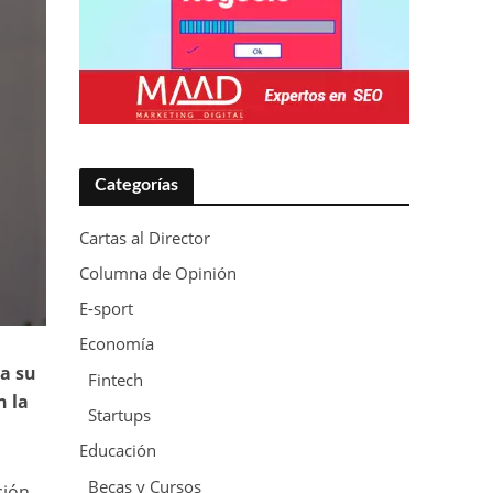
Categorías
Cartas al Director
Columna de Opinión
E-sport
Economía
ra su
Fintech
n la
Startups
Educación
Becas y Cursos
ción