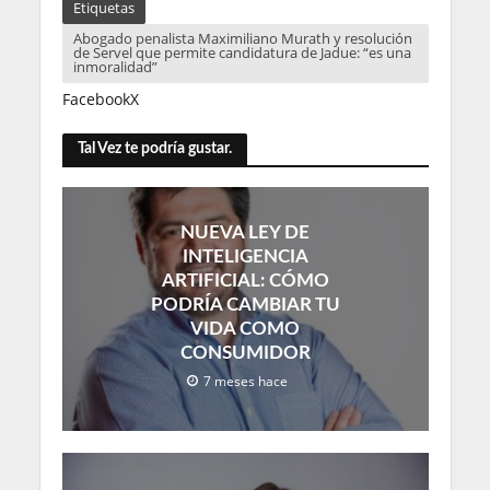
Etiquetas
Abogado penalista Maximiliano Murath y resolución
de Servel que permite candidatura de Jadue: “es una
inmoralidad”
Facebook
X
Tal Vez te podría gustar.
NUEVA LEY DE
INTELIGENCIA
ARTIFICIAL: CÓMO
PODRÍA CAMBIAR TU
VIDA COMO
CONSUMIDOR
7 meses hace